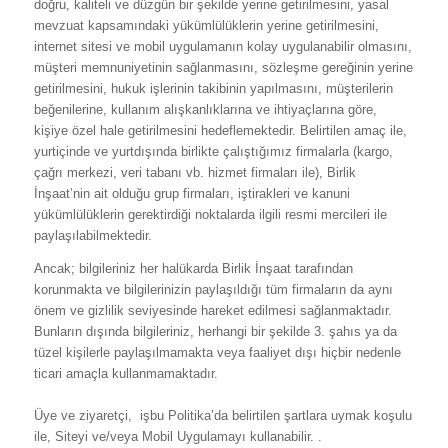
doğru, kaliteli ve düzgün bir şekilde yerine getirilmesini, yasal
mevzuat kapsamındaki yükümlülüklerin yerine getirilmesini,
internet sitesi ve mobil uygulamanın kolay uygulanabilir olmasını,
müşteri memnuniyetinin sağlanmasını, sözleşme gereğinin yerine
getirilmesini, hukuk işlerinin takibinin yapılmasını, müşterilerin
beğenilerine, kullanım alışkanlıklarına ve ihtiyaçlarına göre,
kişiye özel hale getirilmesini hedeflemektedir. Belirtilen amaç ile,
yurtiçinde ve yurtdışında birlikte çalıştığımız firmalarla (kargo,
çağrı merkezi, veri tabanı vb. hizmet firmaları ile), Birlik
İnşaat’nin ait olduğu grup firmaları, iştirakleri ve kanuni
yükümlülüklerin gerektirdiği noktalarda ilgili resmi mercileri ile
paylaşılabilmektedir.
Ancak; bilgileriniz her halükarda Birlik İnşaat tarafından
korunmakta ve bilgilerinizin paylaşıldığı tüm firmaların da aynı
önem ve gizlilik seviyesinde hareket edilmesi sağlanmaktadır.
Bunların dışında bilgileriniz, herhangi bir şekilde 3. şahıs ya da
tüzel kişilerle paylaşılmamakta veya faaliyet dışı hiçbir nedenle
ticari amaçla kullanmamaktadır.
Üye ve ziyaretçi, işbu Politika’da belirtilen şartlara uymak koşulu
ile, Siteyi ve/veya Mobil Uygulamayı kullanabilir. .