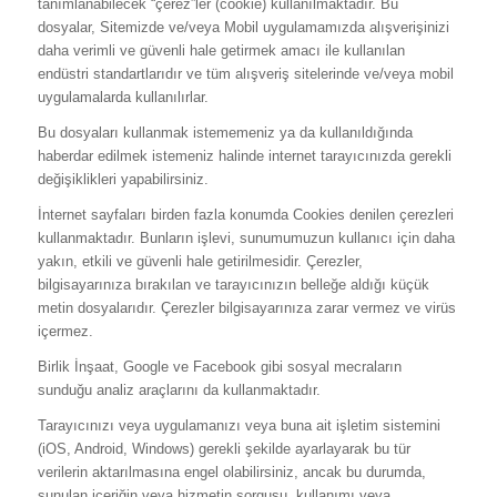
tanımlanabilecek “çerez”ler (cookie) kullanılmaktadır. Bu
dosyalar, Sitemizde ve/veya Mobil uygulamamızda alışverişinizi
daha verimli ve güvenli hale getirmek amacı ile kullanılan
endüstri standartlarıdır ve tüm alışveriş sitelerinde ve/veya mobil
uygulamalarda kullanılırlar.
Bu dosyaları kullanmak istememeniz ya da kullanıldığında
haberdar edilmek istemeniz halinde internet tarayıcınızda gerekli
değişiklikleri yapabilirsiniz.
İnternet sayfaları birden fazla konumda Cookies denilen çerezleri
kullanmaktadır. Bunların işlevi, sunumumuzun kullanıcı için daha
yakın, etkili ve güvenli hale getirilmesidir. Çerezler,
bilgisayarınıza bırakılan ve tarayıcınızın belleğe aldığı küçük
metin dosyalarıdır. Çerezler bilgisayarınıza zarar vermez ve virüs
içermez.
Birlik İnşaat, Google ve Facebook gibi sosyal mecraların
sunduğu analiz araçlarını da kullanmaktadır.
Tarayıcınızı veya uygulamanızı veya buna ait işletim sistemini
(iOS, Android, Windows) gerekli şekilde ayarlayarak bu tür
verilerin aktarılmasına engel olabilirsiniz, ancak bu durumda,
sunulan içeriğin veya hizmetin sorgusu, kullanımı veya