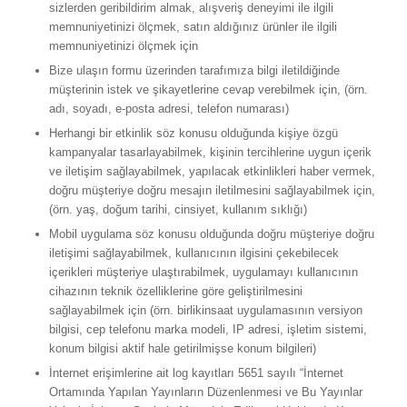
sizlerden geribildirim almak, alışveriş deneyimi ile ilgili
memnuniyetinizi ölçmek, satın aldığınız ürünler ile ilgili
memnuniyetinizi ölçmek için
Bize ulaşın formu üzerinden tarafımıza bilgi iletildiğinde
müşterinin istek ve şikayetlerine cevap verebilmek için, (örn.
adı, soyadı, e-posta adresi, telefon numarası)
Herhangi bir etkinlik söz konusu olduğunda kişiye özgü
kampanyalar tasarlayabilmek, kişinin tercihlerine uygun içerik
ve iletişim sağlayabilmek, yapılacak etkinlikleri haber vermek,
doğru müşteriye doğru mesajın iletilmesini sağlayabilmek için,
(örn. yaş, doğum tarihi, cinsiyet, kullanım sıklığı)
Mobil uygulama söz konusu olduğunda doğru müşteriye doğru
iletişimi sağlayabilmek, kullanıcının ilgisini çekebilecek
içerikleri müşteriye ulaştırabilmek, uygulamayı kullanıcının
cihazının teknik özelliklerine göre geliştirilmesini
sağlayabilmek için (örn. birlikinsaat uygulamasının versiyon
bilgisi, cep telefonu marka modeli, IP adresi, işletim sistemi,
konum bilgisi aktif hale getirilmişse konum bilgileri)
İnternet erişimlerine ait log kayıtları 5651 sayılı “İnternet
Ortamında Yapılan Yayınların Düzenlenmesi ve Bu Yayınlar