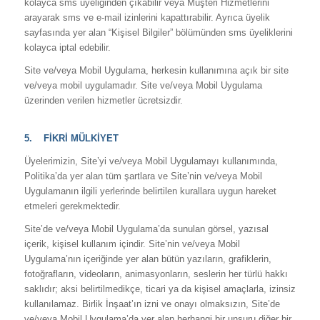
kolayca sms üyeliğinden çıkabilir veya Müşteri Hizmetlerini
arayarak sms ve e-mail izinlerini kapattırabilir. Ayrıca üyelik
sayfasında yer alan “Kişisel Bilgiler” bölümünden sms üyeliklerini
kolayca iptal edebilir.
Site ve/veya Mobil Uygulama, herkesin kullanımına açık bir site
ve/veya mobil uygulamadır. Site ve/veya Mobil Uygulama
üzerinden verilen hizmetler ücretsizdir.
5. FİKRİ MÜLKİYET
Üyelerimizin, Site’yi ve/veya Mobil Uygulamayı kullanımında,
Politika’da yer alan tüm şartlara ve Site’nin ve/veya Mobil
Uygulamanın ilgili yerlerinde belirtilen kurallara uygun hareket
etmeleri gerekmektedir.
Site’de ve/veya Mobil Uygulama’da sunulan görsel, yazısal
içerik, kişisel kullanım içindir. Site’nin ve/veya Mobil
Uygulama’nın içeriğinde yer alan bütün yazıların, grafiklerin,
fotoğrafların, videoların, animasyonların, seslerin her türlü hakkı
saklıdır; aksi belirtilmedikçe, ticari ya da kişisel amaçlarla, izinsiz
kullanılamaz. Birlik İnşaat’ın izni ve onayı olmaksızın, Site’de
ve/veya Mobil Uygulama’da yer alan herhangi bir unsuru diğer bir