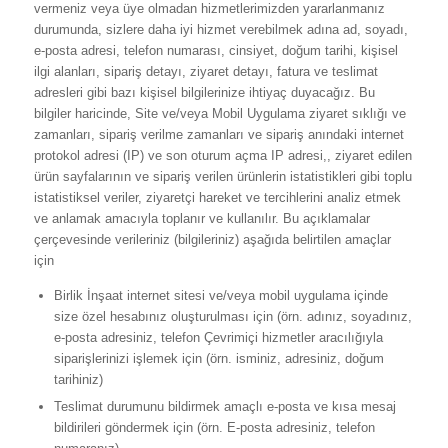
vermeniz veya üye olmadan hizmetlerimizden yararlanmanız
durumunda, sizlere daha iyi hizmet verebilmek adına ad, soyadı,
e-posta adresi, telefon numarası, cinsiyet, doğum tarihi, kişisel
ilgi alanları, sipariş detayı, ziyaret detayı, fatura ve teslimat
adresleri gibi bazı kişisel bilgilerinize ihtiyaç duyacağız. Bu
bilgiler haricinde, Site ve/veya Mobil Uygulama ziyaret sıklığı ve
zamanları, sipariş verilme zamanları ve sipariş anındaki internet
protokol adresi (IP) ve son oturum açma IP adresi,, ziyaret edilen
ürün sayfalarının ve sipariş verilen ürünlerin istatistikleri gibi toplu
istatistiksel veriler, ziyaretçi hareket ve tercihlerini analiz etmek
ve anlamak amacıyla toplanır ve kullanılır. Bu açıklamalar
çerçevesinde verileriniz (bilgileriniz) aşağıda belirtilen amaçlar
için
Birlik İnşaat internet sitesi ve/veya mobil uygulama içinde
size özel hesabınız oluşturulması için (örn. adınız, soyadınız,
e-posta adresiniz, telefon Çevrimiçi hizmetler aracılığıyla
siparişlerinizi işlemek için (örn. isminiz, adresiniz, doğum
tarihiniz)
Teslimat durumunu bildirmek amaçlı e-posta ve kısa mesaj
bildirileri göndermek için (örn. E-posta adresiniz, telefon