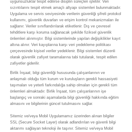
uygunsuzluklar tespit edilirse disiplin süreçleri işletilir. Veri
sızıntılarını tespit etmek amaçlı altyapı sistemleri bulunmaktadır.
Uygulama ve servis seviyesinde verilerin güvenliği şifreli protokol
kullanımı, güvenlik duvarları ve erişim kontrol mekanizmaları ile
sağlanır. Veriler sınıflandırılarak etiketlenir. Dış ve çevresel
tehditlere karşı koruma sağlanacak şekilde fiziksel güvenlik
önlemleri alınmıştır. Bilgi sistemlerinde yapılan değişiklikler kayıt
altına alınır. Veri kayıplarına karşı veri yedekleme politikası
çerçevesinde kişisel veriler yedeklenir. Bilgi sistemleri düzenli
olarak güvenlik zafiyet taramalarına tabi tutularak, tespit edilen
zafiyetler giderilir.
Birlik İnşaat; bilgi güvenliği hususunda çalışanlarının ve
anlaşmalı olduğu tüm kurum ve kuruluşların gerekli hassasiyeti
taşımaları ve yeterli farkındalığa sahip olmaları için gerekli tüm
önlemleri almaktadır. Birlik İnşaat, tüm çalışanlarının işe
başlangıç ve sonraki aşamalarda bilgi güvenliği hakkında eğitim
almasını ve bilgilerinin güncel tutulmasını sağlar.
Sitemiz ve/veya Mobil Uygulamamız üzerinden alınan bilgiler
SSL (Secure Socket Layer) olarak adlandırılan ve güvenli bilgi
aktarımı sağlayan teknoloji ile taşınır. Sitemiz ve/veya Mobil